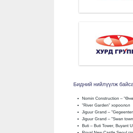
Бидний нийлүүлж байса
Nomin Construction – "Өн
"River Garden” хороолол
Jiguur Grand – "Gegeente
Jiguur Grand – "Swan town
Buti – Buti Tower, Buyant 
Royal New Castle Seoul гр