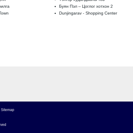
рилга
Буян Пэл – Цоглог хотхон 2
 Town
Dunjingarav - Shopping Center
Sitemap
rved