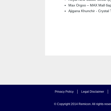
Max Orgoo – MAX Mall ба
Ajigana Khunchir - Crystal
Privacy Policy
Legal Disclaimer
© Copyright 2014 Remicon. All rights rese