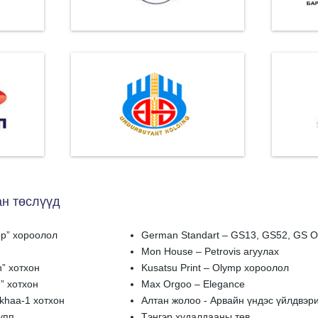
н төслүүд
өр” хороолол
German Standart – GS13, GS52, GS О
Mon House – Petrovis агуулах
n” хотхон
Kusatsu Print – Olymp хороолол
” хотхон
Мax Orgoo – Elegance
Ukhaa-1 хотхон
Алтан жолоо - Арвайн үндэс үйлдвэр
упп
Тэнгэр худалдааны төв