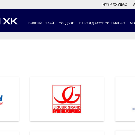
НҮҮР ХУУДАС
БИДНИЙ ТУХАЙ
ҮЙЛДВЭР
БҮТЭЭГДЭХҮҮН ҮЙЛЧИЛГЭЭ
МЭ